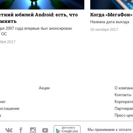
етний юбилей Android: есть, что
Когда «МегаФон»
омнить
Названа дата выхода
бря 2007 года впервые был анонсирован
20 октября 2017
д ОС
ября 2017
Акции
О компан
Контакты
нег
Корпорат
соглашение
Партнера
а
Пресс-цен
Мы принимаем к оплате:
: