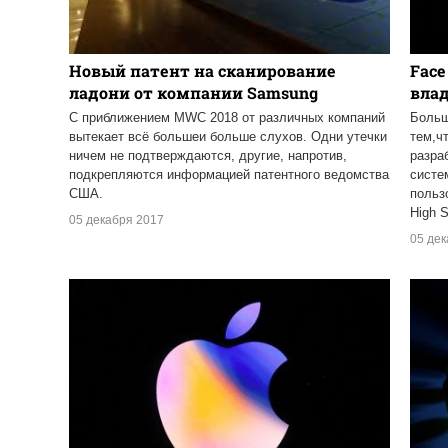
Новый патент на сканирование
Face
ладони от компании Samsung
вла
С приближением MWC 2018 от различных компаний
Больш
вытекает всё большеи больше слухов. Одни утечки
тем,ч
ничем не подтверждаются, другие, напротив,
разра
подкрепляются информацией патентного ведомства
систе
США.
польз
High 
05 декабря 2017
05 де