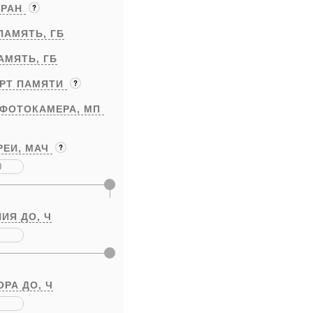
КРАН
ПАМЯТЬ,
ГБ
АМЯТЬ,
ГБ
АРТ ПАМЯТИ
 ФОТОКАМЕРА,
МП
РЕИ,
МАЧ
ИЯ ДО,
Ч
ОРА ДО,
Ч