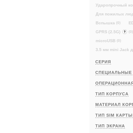
Ударопрочный к
Для пожилых лю
Вспышка
E
(0)
GPRS (2.5G)
(0)
microUSB
(0)
3.5 мм mini Jack
СЕРИЯ
СПЕЦИАЛЬНЫЕ
ОПЕРАЦИОННА
ТИП КОРПУСА
МАТЕРИАЛ КОР
ТИП SIM КАРТ
ТИП ЭКРАНА