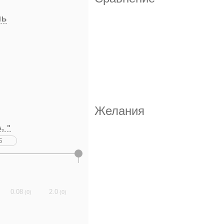
ЛЬ
Желания
А,
"
0.08
2.0
(0)
(0)