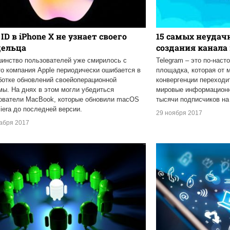
 ID в iPhone X не узнает своего
15 самых неудач
дельца
создания канала 
инство пользователей уже смирилось с
Telegram – это по-нас
то компания Apple периодически ошибается в
площадка, которая от 
ботке обновлений своейоперационной
конвергенции переход
мы. На днях в этом могли убедиться
мировые информационн
ователи MacBook, которые обновили macOS
тысячи подписчиков на 
Siera до последней версии.
29 ноября 2017
кабря 2017