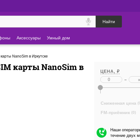
Найти
фоны
Аксессуары
Умный дом
карты NanoSim в Иркутске
IM карты NanoSim в
ЦЕНА, ₽
–
Сниженная цена
(
FM-приёмник
(0)
Наши операторы
течение двух 