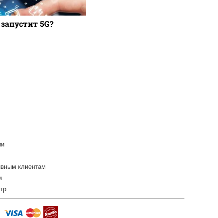
 запустит 5G?
ии
ивным клиентам
м
тр