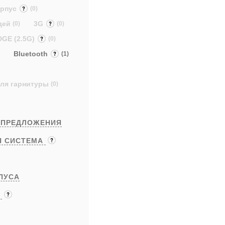
орпус
(0)
дей
3G
(0)
(0)
DGE (2.5G)
(0)
Bluetooth
(1)
 для гарнитуры
(0)
 ПРЕДЛОЖЕНИЯ
Я СИСТЕМА
ПУСА
Ы