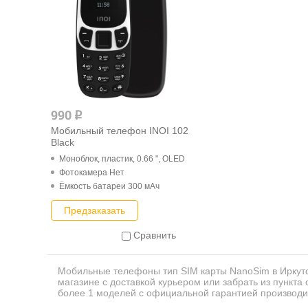
990
q
Мобильный телефон INOI 102
Black
Моноблок, пластик, 0.66 ", OLED
Фотокамера Нет
Ёмкость батареи 300 мАч
Предзаказать
Сравнить
Мобильные телефоны тип SIM карты NanoSim в Иркутс
магазине с доставкой курьером или забрать из пункта
более 1 моделей с официальной гарантией производи